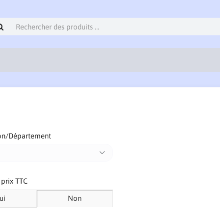
on/Département
s prix TTC
ui
Non