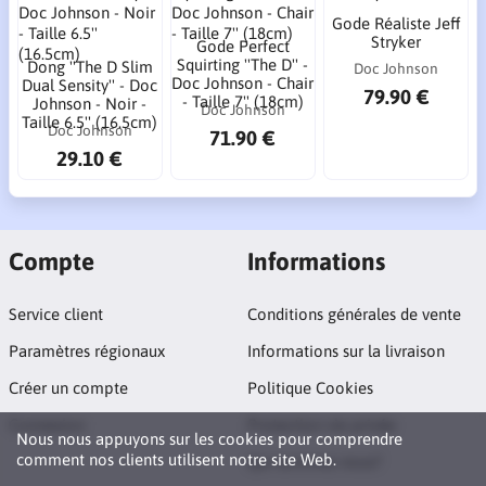
Gode Réaliste Jeff
Stryker
Gode Perfect
Squirting ''The D'' -
Dong ''The D Slim
Doc Johnson
Doc Johnson - Chair
Dual Sensity'' - Doc
79.90 €
- Taille 7'' (18cm)
Johnson - Noir -
Doc Johnson
Taille 6.5'' (16.5cm)
Doc Johnson
71.90 €
29.10 €
Compte
Informations
Service client
Conditions générales de vente
Paramètres régionaux
Informations sur la livraison
Créer un compte
Politique Cookies
Connexion
Protection vie privée
Nous nous appuyons sur les cookies pour comprendre
comment nos clients utilisent notre site Web.
Qui sommes nous?