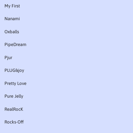
My First
Nanami
Oxballs
PipeDream
Pjur
PLUG&joy
Pretty Love
Pure Jelly
RealRocK
Rocks-Off