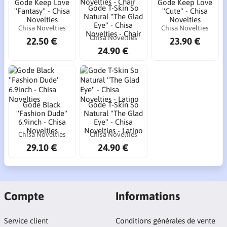
Gode Keep Love
Gode Keep Love
Gode T-Skin So
''Fantasy'' - Chisa
''Cute'' - Chisa
Natural ''The Glad
Novelties
Novelties
Eye'' - Chisa
Chisa Novelties
Chisa Novelties
Novelties - Chair
Chisa Novelties
22.50 €
23.90 €
24.90 €
Gode Black
Gode T-Skin So
''Fashion Dude''
Natural ''The Glad
6.9inch - Chisa
Eye'' - Chisa
Novelties
Novelties - Latino
Chisa Novelties
Chisa Novelties
29.10 €
24.90 €
Compte
Informations
Service client
Conditions générales de vente