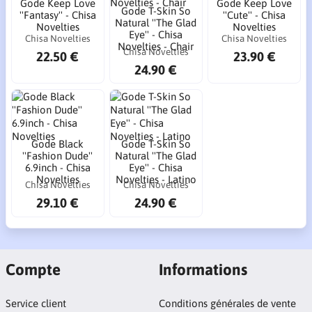
Gode Keep Love
Gode Keep Love
Gode T-Skin So
''Fantasy'' - Chisa
''Cute'' - Chisa
Natural ''The Glad
Novelties
Novelties
Eye'' - Chisa
Chisa Novelties
Chisa Novelties
Novelties - Chair
Chisa Novelties
22.50 €
23.90 €
24.90 €
Gode Black
Gode T-Skin So
''Fashion Dude''
Natural ''The Glad
6.9inch - Chisa
Eye'' - Chisa
Novelties
Novelties - Latino
Chisa Novelties
Chisa Novelties
29.10 €
24.90 €
Compte
Informations
Service client
Conditions générales de vente